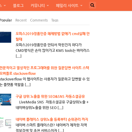
스
블로그
커뮤니티
페밀리 사이트
Popular
Recent
Comments
Tags
오피스2019정품인증 해제방법 없애기 cmd실패 안
될때
오피스2019정품인증 안되서 막힌건지 하다가
CMD방식은 손이 많이가고 KMS tools는 바이러스
[...]
전문적이고 열성적인 프로그래머를 위한 질문답변 사이트 스텍
오버플로 stackoverflow
stackoverflow 이 웹사이트는 사용자가 질문하고 답변할 수 있
는 플랫폼 역할을 [...]
구글 상위 노출을 위한 SEO&SNS 자동소셜공유
LiveMedia SNS 자동소셜공유 구글상위노출 +
네이버상위노출을 위한 SEO [...]
네이버 플레이스 상위노출 등록부터 순위관리 까지
네이버 스마트 플레이스란? 네이버가 제작한 지역
정보검색 및 추천 서비스이자 [...]