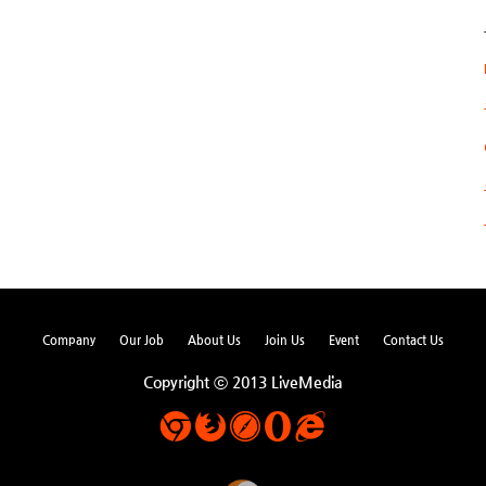
Company
Our Job
About Us
Join Us
Event
Contact Us
Copyright ⓒ 2013 LiveMedia