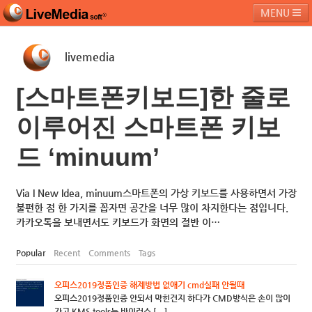
MENU
livemedia
라이브미디어소프트
제품 및 서비스
블로그
커뮤니티
[스마트폰키보드]한 줄로
페밀리 사이트
이루어진 스마트폰 키보
드 ‘minuum’
Via I New Idea, minuum스마트폰의 가상 키보드를 사용하면서 가장
불편한 점 한 가지를 꼽자면 공간을 너무 많이 차지한다는 점입니다.
카카오톡을 보내면서도 키보드가 화면의 절반 이…
Popular
Recent
Comments
Tags
오피스2019정품인증 해제방법 없애기 cmd실패 안될때
오피스2019정품인증 안되서 막힌건지 하다가 CMD방식은 손이 많이
가고 KMS tools는 바이러스 [...]