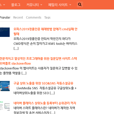
스
블로그
커뮤니티
페밀리 사이트
Popular
Recent
Comments
Tags
오피스2019정품인증 해제방법 없애기 cmd실패 안
될때
오피스2019정품인증 안되서 막힌건지 하다가
CMD방식은 손이 많이가고 KMS tools는 바이러스
[...]
전문적이고 열성적인 프로그래머를 위한 질문답변 사이트 스텍
오버플로 stackoverflow
stackoverflow 이 웹사이트는 사용자가 질문하고 답변할 수 있
는 플랫폼 역할을 [...]
구글 상위 노출을 위한 SEO&SNS 자동소셜공유
LiveMedia SNS 자동소셜공유 구글상위노출 +
네이버상위노출을 위한 SEO [...]
네이버 플레이스 상위노출 등록부터 순위관리 까지
네이버 스마트 플레이스란? 네이버가 제작한 지역
정보검색 및 추천 서비스이자 [...]