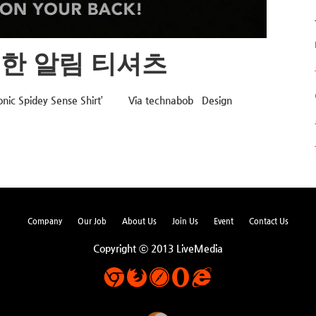
치한 알림 티셔츠
nic Spidey Sense Shirt’ Via technabob Design
Company
Our Job
About Us
Join Us
Event
Contact Us
Copyright ⓒ 2013 LiveMedia