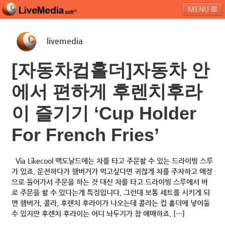
MENU
livemedia
라이브미디어소프트
제품 및 서비스
블로그
커뮤니티
[자동차컵홀더]자동차 안
페밀리 사이트
에서 편하게 후렌치후라
이 즐기기 ‘Cup Holder
For French Fries’
Via Likecool 맥도날드에는 차를 타고 주문할 수 있는 드라이빙 스루
가 있죠. 운전하다가 햄버거가 먹고싶다면 귀찮게 차를 주차하고 매장
으로 들어가서 주문을 하는 것 대신 차를 타고 드라이빙 스루에서 바
로 주문을 할 수 있다는게 특징입니다. 그런데 보통 세트를 시키게 되
면 햄버거, 콜라, 후렌치 후라이가 나오는데 콜라는 컵 홀더에 넣어둘
수 있지만 후렌치 후라이는 어디 놔두기가 참 애매하죠. […]