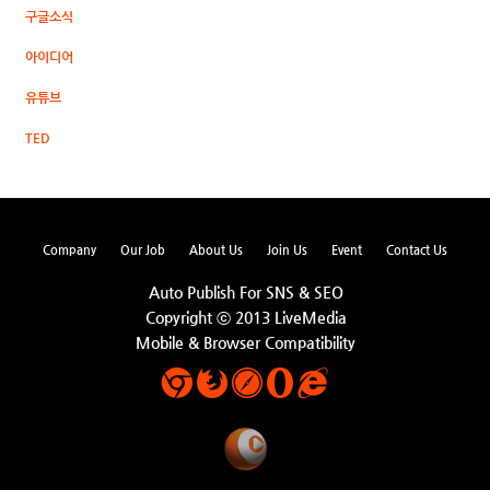
구글소식
아이디어
유튜브
TED
Company
Our Job
About Us
Join Us
Event
Contact Us
Auto Publish For SNS & SEO
Copyright ⓒ 2013 LiveMedia
Mobile & Browser Compatibility