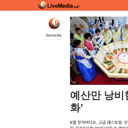
livemedia
예산만 낭비한
화’
K팝 뮤직비디오, 고급 레스토랑, 