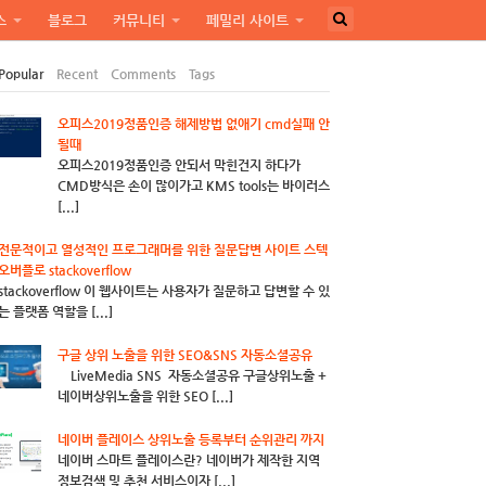
스
블로그
커뮤니티
페밀리 사이트
Popular
Recent
Comments
Tags
오피스2019정품인증 해제방법 없애기 cmd실패 안
될때
오피스2019정품인증 안되서 막힌건지 하다가
CMD방식은 손이 많이가고 KMS tools는 바이러스
[...]
전문적이고 열성적인 프로그래머를 위한 질문답변 사이트 스텍
오버플로 stackoverflow
stackoverflow 이 웹사이트는 사용자가 질문하고 답변할 수 있
는 플랫폼 역할을 [...]
구글 상위 노출을 위한 SEO&SNS 자동소셜공유
LiveMedia SNS 자동소셜공유 구글상위노출 +
네이버상위노출을 위한 SEO [...]
네이버 플레이스 상위노출 등록부터 순위관리 까지
네이버 스마트 플레이스란? 네이버가 제작한 지역
정보검색 및 추천 서비스이자 [...]