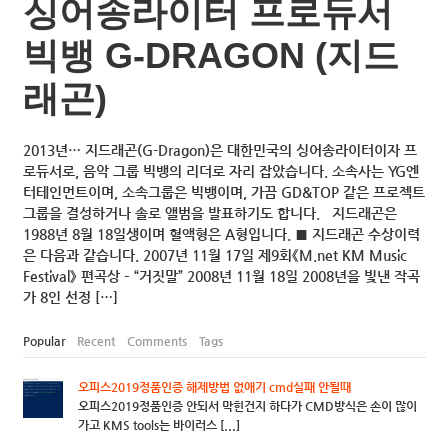
싱어송라이터 프로듀서
빅뱅 G-DRAGON (지드
래곤)
2013년… 지드래곤(G-Dragon)은 대한민국의 싱어송라이터이자 프
로듀서로, 음악 그룹 빅뱅의 리더로 자리 잡았습니다. 소속사는 YG엔
터테인먼트이며, 소속그룹은 빅뱅이며, 가끔 GD&TOP 같은 프로젝트
그룹을 결성하거나 솔로 앨범을 발표하기도 합니다. 지드래곤은
1988년 8월 18일생이며 혈액형은 A형입니다. ■ 지드래곤 수상이력
은 다음과 같습니다. 2007년 11월 17일 제9회《M.net KM Music
Festival》 편곡상 – “거짓말” 2008년 11월 18일 2008년을 빛낸 작곡
가 8인 선정 […]
Popular
Recent
Comments
Tags
오피스2019정품인증 해제방법 없애기 cmd실패 안될때
오피스2019정품인증 안되서 막힌건지 하다가 CMD방식은 손이 많이
가고 KMS tools는 바이러스 [...]