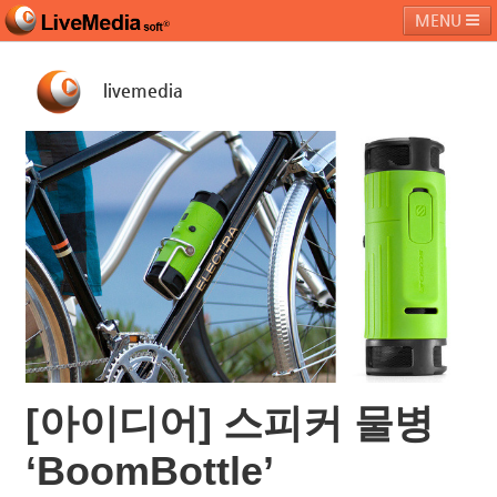
MENU
livemedia
라이브미디어소프트
제품 및 서비스
블로그
커뮤니티
페밀리 사이트
[아이디어] 스피커 물병
‘BoomBottle’