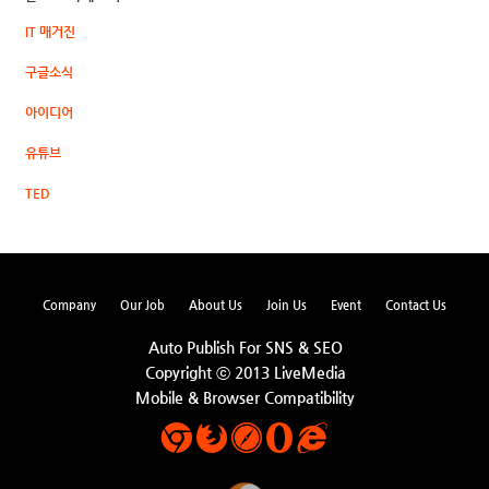
IT 매거진
구글소식
아이디어
유튜브
TED
Company
Our Job
About Us
Join Us
Event
Contact Us
Auto Publish For SNS & SEO
Copyright ⓒ 2013 LiveMedia
Mobile & Browser Compatibility