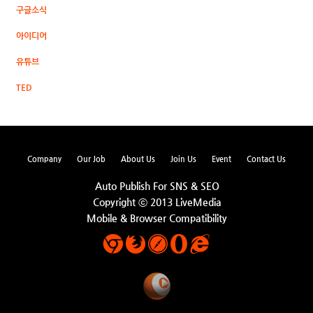
구글소식
아이디어
유튜브
TED
Company
Our Job
About Us
Join Us
Event
Contact Us
Auto Publish For SNS & SEO
Copyright ⓒ 2013 LiveMedia
Mobile & Browser Compatibility