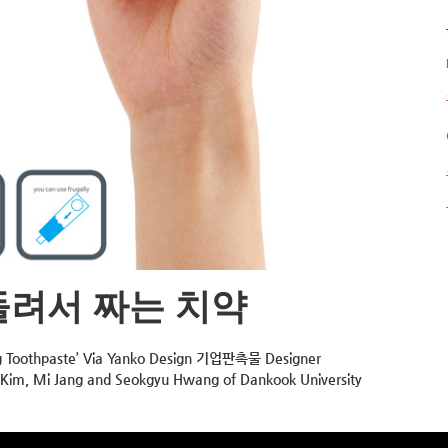
돌려서 짜는 치약
othpaste’ Via Yanko Design 기업판촉물 Designer
 Kim, Mi Jang and Seokgyu Hwang of Dankook University