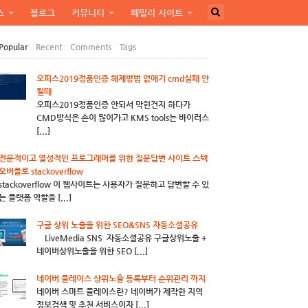
스
블로그
커뮤니티
페밀리 사이트
Popular
Recent
Comments
Tags
오피스2019정품인증 해제방법 없애기 cmd실패 안
될때
오피스2019정품인증 안되서 막힌건지 하다가
CMD방식은 손이 많이가고 KMS tools는 바이러스
[...]
전문적이고 열성적인 프로그래머를 위한 질문답변 사이트 스텍
오버플로 stackoverflow
stackoverflow 이 웹사이트는 사용자가 질문하고 답변할 수 있
는 플랫폼 역할을 [...]
구글 상위 노출을 위한 SEO&SNS 자동소셜공유
LiveMedia SNS 자동소셜공유 구글상위노출 +
네이버상위노출을 위한 SEO [...]
네이버 플레이스 상위노출 등록부터 순위관리 까지
네이버 스마트 플레이스란? 네이버가 제작한 지역
정보검색 및 추천 서비스이자 [...]