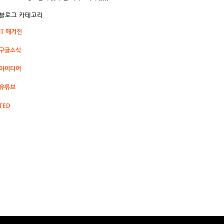
블로그 카테고리
IT 매거진
구글소식
아이디어
유튜브
TED