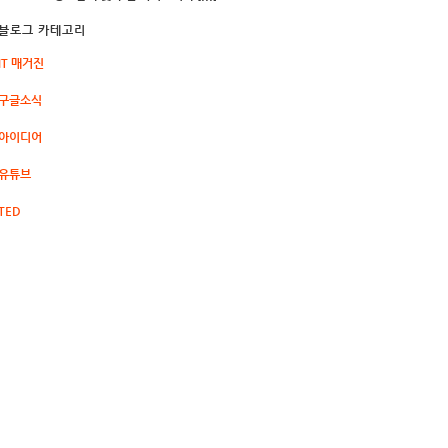
블로그 카테고리
IT 매거진
구글소식
아이디어
유튜브
TED