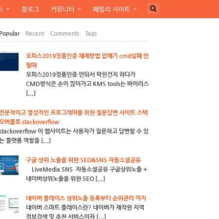
스
블로그
커뮤니티
페밀리 사이트
Popular
Recent
Comments
Tags
오피스2019정품인증 해제방법 없애기 cmd실패 안
될때
오피스2019정품인증 안되서 막힌건지 하다가
CMD방식은 손이 많이가고 KMS tools는 바이러스
[...]
전문적이고 열성적인 프로그래머를 위한 질문답변 사이트 스텍
오버플로 stackoverflow
stackoverflow 이 웹사이트는 사용자가 질문하고 답변할 수 있
는 플랫폼 역할을 [...]
구글 상위 노출을 위한 SEO&SNS 자동소셜공유
LiveMedia SNS 자동소셜공유 구글상위노출 +
네이버상위노출을 위한 SEO [...]
네이버 플레이스 상위노출 등록부터 순위관리 까지
네이버 스마트 플레이스란? 네이버가 제작한 지역
정보검색 및 추천 서비스이자 [...]