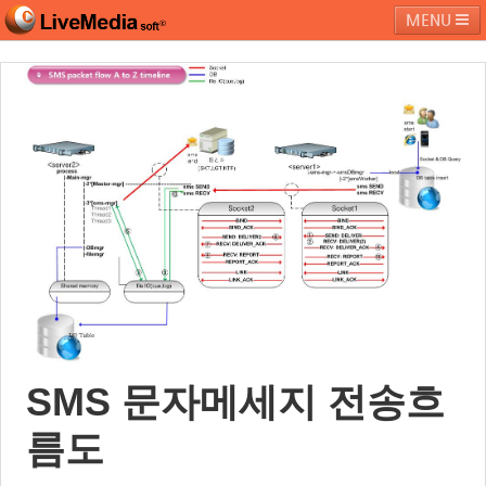
MENU
라이브미디어소프트
제품 및 서비스
블로그
커뮤니티
페밀리 사이트
SMS 문자메세지 전송흐
름도