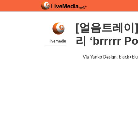
[얼음트레이]
리 ‘brrrrr Po
livemedia
Via Yanko Design, black+blu