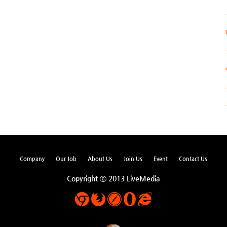
Company
Our Job
About Us
Join Us
Event
Contact Us
Copyright ⓒ 2013 LiveMedia