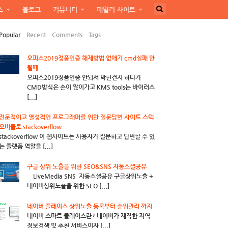
스
블로그
커뮤니티
페밀리 사이트
Popular
Recent
Comments
Tags
오피스2019정품인증 해제방법 없애기 cmd실패 안
될때
오피스2019정품인증 안되서 막힌건지 하다가
CMD방식은 손이 많이가고 KMS tools는 바이러스
[...]
전문적이고 열성적인 프로그래머를 위한 질문답변 사이트 스텍
오버플로 stackoverflow
stackoverflow 이 웹사이트는 사용자가 질문하고 답변할 수 있
는 플랫폼 역할을 [...]
구글 상위 노출을 위한 SEO&SNS 자동소셜공유
LiveMedia SNS 자동소셜공유 구글상위노출 +
네이버상위노출을 위한 SEO [...]
네이버 플레이스 상위노출 등록부터 순위관리 까지
네이버 스마트 플레이스란? 네이버가 제작한 지역
정보검색 및 추천 서비스이자 [...]