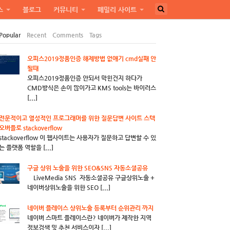
스
블로그
커뮤니티
페밀리 사이트
Popular
Recent
Comments
Tags
오피스2019정품인증 해제방법 없애기 cmd실패 안
될때
오피스2019정품인증 안되서 막힌건지 하다가
CMD방식은 손이 많이가고 KMS tools는 바이러스
[...]
전문적이고 열성적인 프로그래머를 위한 질문답변 사이트 스텍
오버플로 stackoverflow
stackoverflow 이 웹사이트는 사용자가 질문하고 답변할 수 있
는 플랫폼 역할을 [...]
구글 상위 노출을 위한 SEO&SNS 자동소셜공유
LiveMedia SNS 자동소셜공유 구글상위노출 +
네이버상위노출을 위한 SEO [...]
네이버 플레이스 상위노출 등록부터 순위관리 까지
네이버 스마트 플레이스란? 네이버가 제작한 지역
정보검색 및 추천 서비스이자 [...]