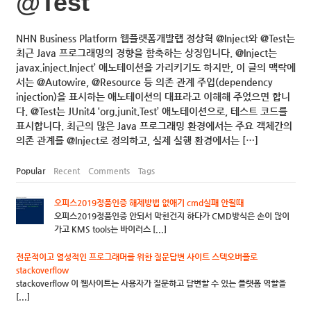
@Test
NHN Business Platform 웹플랫폼개발랩 정상혁 @Inject와 @Test는
최근 Java 프로그래밍의 경향을 함축하는 상징입니다. @Inject는
javax.inject.Inject’ 애노테이션을 가리키기도 하지만, 이 글의 맥락에
서는 @Autowire, @Resource 등 의존 관계 주입(dependency
injection)을 표시하는 애노테이션의 대표라고 이해해 주었으면 합니
다. @Test는 JUnit4 ‘org.junit.Test’ 애노테이션으로, 테스트 코드를
표시합니다. 최근의 많은 Java 프로그래밍 환경에서는 주요 객체간의
의존 관계를 @Inject로 정의하고, 실제 실행 환경에서는 […]
Popular
Recent
Comments
Tags
오피스2019정품인증 해제방법 없애기 cmd실패 안될때
오피스2019정품인증 안되서 막힌건지 하다가 CMD방식은 손이 많이
가고 KMS tools는 바이러스 [...]
전문적이고 열성적인 프로그래머를 위한 질문답변 사이트 스텍오버플로
stackoverflow
stackoverflow 이 웹사이트는 사용자가 질문하고 답변할 수 있는 플랫폼 역할을
[...]