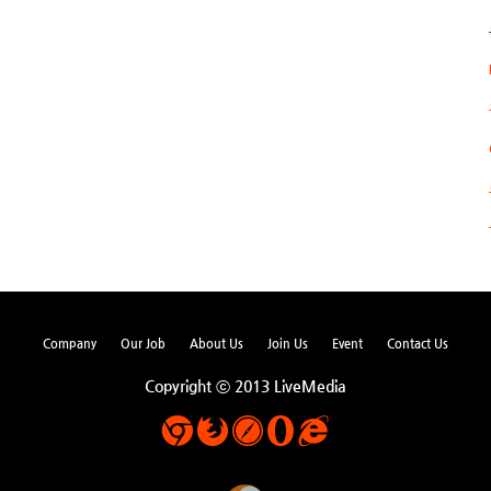
Company
Our Job
About Us
Join Us
Event
Contact Us
Copyright ⓒ 2013 LiveMedia