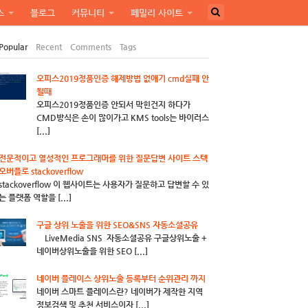
스
블로그
커뮤니티
페밀리 사이트
Popular
Recent
Comments
Tags
오피스2019정품인증 해제방법 없애기 cmd실패 안
될때
오피스2019정품인증 안되서 막힌건지 하다가
CMD방식은 손이 많이가고 KMS tools는 바이러스
[...]
전문적이고 열성적인 프로그래머를 위한 질문답변 사이트 스텍
오버플로 stackoverflow
stackoverflow 이 웹사이트는 사용자가 질문하고 답변할 수 있
는 플랫폼 역할을 [...]
구글 상위 노출을 위한 SEO&SNS 자동소셜공유
LiveMedia SNS 자동소셜공유 구글상위노출 +
네이버상위노출을 위한 SEO [...]
네이버 플레이스 상위노출 등록부터 순위관리 까지
네이버 스마트 플레이스란? 네이버가 제작한 지역
정보검색 및 추천 서비스이자 [...]