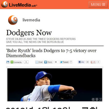
MENU
livemedia
라이브미디어소프트
제품 및 서비스
블로그
커뮤니티
페밀리 사이트