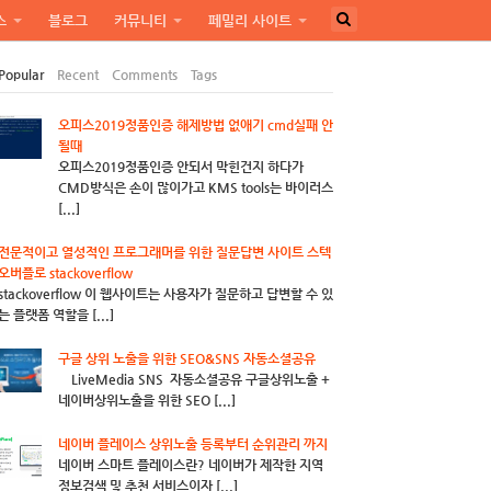
스
블로그
커뮤니티
페밀리 사이트
Popular
Recent
Comments
Tags
오피스2019정품인증 해제방법 없애기 cmd실패 안
될때
오피스2019정품인증 안되서 막힌건지 하다가
CMD방식은 손이 많이가고 KMS tools는 바이러스
[...]
전문적이고 열성적인 프로그래머를 위한 질문답변 사이트 스텍
오버플로 stackoverflow
stackoverflow 이 웹사이트는 사용자가 질문하고 답변할 수 있
는 플랫폼 역할을 [...]
구글 상위 노출을 위한 SEO&SNS 자동소셜공유
LiveMedia SNS 자동소셜공유 구글상위노출 +
네이버상위노출을 위한 SEO [...]
네이버 플레이스 상위노출 등록부터 순위관리 까지
네이버 스마트 플레이스란? 네이버가 제작한 지역
정보검색 및 추천 서비스이자 [...]