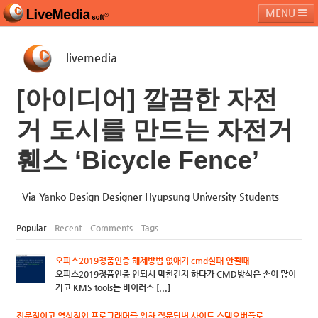
MENU
livemedia
라이브미디어소프트
제품 및 서비스
블로그
커뮤니티
[아이디어] 깔끔한 자전
페밀리 사이트
거 도시를 만드는 자전거
휀스 ‘Bicycle Fence’
Via Yanko Design Designer Hyupsung University Students
Popular
Recent
Comments
Tags
오피스2019정품인증 해제방법 없애기 cmd실패 안될때
오피스2019정품인증 안되서 막힌건지 하다가 CMD방식은 손이 많이
가고 KMS tools는 바이러스 [...]
전문적이고 열성적인 프로그래머를 위한 질문답변 사이트 스텍오버플로