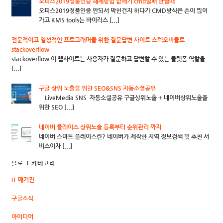
오피스2019정품인증 해제방법 없애기 cmd실패 안될때
오피스2019정품인증 안되서 막힌건지 하다가 CMD방식은 손이 많이
가고 KMS tools는 바이러스 [...]
전문적이고 열성적인 프로그래머를 위한 질문답변 사이트 스텍오버플로
stackoverflow
stackoverflow 이 웹사이트는 사용자가 질문하고 답변할 수 있는 플랫폼 역할을
[...]
구글 상위 노출을 위한 SEO&SNS 자동소셜공유
LiveMedia SNS 자동소셜공유 구글상위노출 + 네이버상위노출을
위한 SEO [...]
네이버 플레이스 상위노출 등록부터 순위관리 까지
네이버 스마트 플레이스란? 네이버가 제작한 지역 정보검색 및 추천 서
비스이자 [...]
블로그 카테고리
IT 매거진
구글소식
아이디어