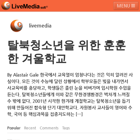
MENU
livemedia
라이브미디어소프트
제품 및 서비스
블로그
커뮤니티
탈북청소년을 위한 훈훈
페밀리 사이트
한 겨울학교
By Alastair Gale 한국에서 교육열이 엄청나다는 것은 익히 알려진 사
실이다. 모든 것이 수능에 달린 상황에서 학부모들은 빚을 내가면서
사교육비를 충당하고, 학생들은 졸린 눈을 비벼가며 입시학원 수업을
듣는다. 탈북청소년들에게 이와 같은 무한경쟁환경은 벅차게 느껴질
수 밖에 없다. 2001년 시작한 한겨레 계절학교는 탈북청소년을 돕기
위해 만들어진 합숙형 단기 대안학교다. 자원봉사 교사들이 영어와 수
학, 국어 등 핵심과목을 집중지도하는 […]
Popular
Recent
Comments
Tags