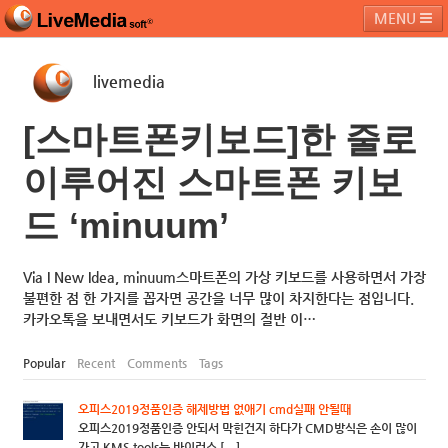
MENU
livemedia
라이브미디어소프트
제품 및 서비스
블로그
커뮤니티
[스마트폰키보드]한 줄로
페밀리 사이트
이루어진 스마트폰 키보
드 ‘minuum’
Via I New Idea, minuum스마트폰의 가상 키보드를 사용하면서 가장
불편한 점 한 가지를 꼽자면 공간을 너무 많이 차지한다는 점입니다.
카카오톡을 보내면서도 키보드가 화면의 절반 이…
Popular
Recent
Comments
Tags
오피스2019정품인증 해제방법 없애기 cmd실패 안될때
오피스2019정품인증 안되서 막힌건지 하다가 CMD방식은 손이 많이
가고 KMS tools는 바이러스 [...]