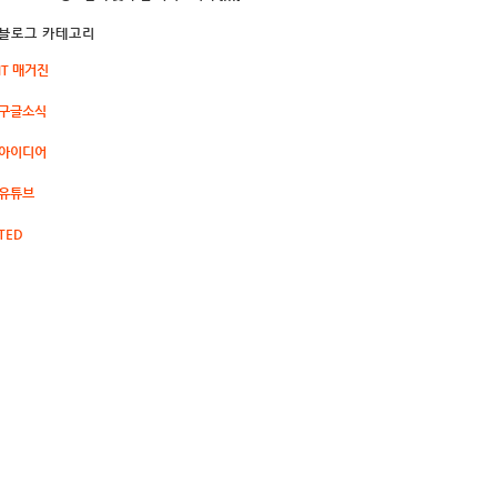
블로그 카테고리
IT 매거진
구글소식
아이디어
유튜브
TED