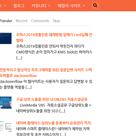
스
블로그
커뮤니티
페밀리 사이트
Popular
Recent
Comments
Tags
오피스2019정품인증 해제방법 없애기 cmd실패 안
될때
오피스2019정품인증 안되서 막힌건지 하다가
CMD방식은 손이 많이가고 KMS tools는 바이러스
[...]
전문적이고 열성적인 프로그래머를 위한 질문답변 사이트 스텍
오버플로 stackoverflow
stackoverflow 이 웹사이트는 사용자가 질문하고 답변할 수 있
는 플랫폼 역할을 [...]
구글 상위 노출을 위한 SEO&SNS 자동소셜공유
LiveMedia SNS 자동소셜공유 구글상위노출 +
네이버상위노출을 위한 SEO [...]
네이버 플레이스 상위노출 등록부터 순위관리 까지
네이버 스마트 플레이스란? 네이버가 제작한 지역
정보검색 및 추천 서비스이자 [...]