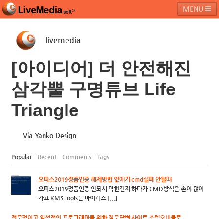
MENU
livemedia
라이브미디어소프트
제품 및 서비스
블로그
커뮤니티
[아이디어] 더 안전해진
페밀리 사이트
삼각뿔 구명튜브 Life
Triangle
Via Yanko Design
Popular
Recent
Comments
Tags
오피스2019정품인증 해제방법 없애기 cmd실패 안될때
오피스2019정품인증 안되서 막힌건지 하다가 CMD방식은 손이 많이
가고 KMS tools는 바이러스 [...]
전문적이고 열성적인 프로그래머를 위한 질문답변 사이트 스텍오버플로