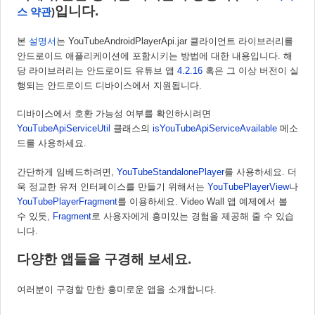
입니다. 
스 약관
)
본 
설명서
는 YouTubeAndroidPlayerApi.jar 클라이언트 라이브러리를 
안드로이드 애플리케이션에 포함시키는 방법에 대한 내용입니다. 해
당 라이브러리는 안드로이드 유튜브 앱 
4.2.16
 혹은 그 이상 버전이 실
행되는 안드로이드 디바이스에서 지원됩니다. 
디바이스에서 호환 가능성 여부를 확인하시려면 
YouTubeApiServiceUtil
 클래스의 
isYouTubeApiServiceAvailable
 메소
드를 사용하세요.
간단하게 임베드하려면, 
YouTubeStandalonePlayer
를 사용하세요. 더
욱 정교한 유저 인터페이스를 만들기 위해서는 
YouTubePlayerView
나 
YouTubePlayerFragment
를 이용하세요. Video Wall 앱 예제에서 볼 
수 있듯, 
Fragment
로 사용자에게 흥미있는 경험을 제공해 줄 수 있습
니다. 
다양한 앱들을 구경해 보세요.
여러분이 구경할 만한 흥미로운 앱을 소개합니다.