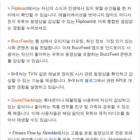
>
Flipboard
에서는 자신의 소식과 인생에서 잊지 못할 순간들을 한 자
리에서 확인할 수 있습니다. 애플리케이션을 벗어나지 않아
도 어디서
든지 유튜브 동영상을 감상할 수 있는 Flipboard로 더욱 통합된 끊임없
는 경험을 누려보세요. 
>
BuzzFeed
는 웹 상에서 오리지널 리포팅, 최신 정보, 가장 인기 있는 
사회 콘텐츠 등을 전달합니다. 이제 BuzzFeed 앱으로 안드로이드 사
용자는 자신이 좋아하는 유튜브 동영상을 포함하는 BuzzFeed 콘텐츠
를 감상할 수 있습니다. 
>
 9×9.tv
는 TV와 같은 채널로 정리된 시사 관련 동영상을 확인하고 감
상할 수 있는 기능을 제공합니다. 9×9.tv의 
블로그
에서 관련 API로 개
발한 경험을 설명하고 있습니다. 
>
SoundTracking
는 휴대폰이나 태블릿을 사용하여 자신이 감상하고 
있는 음악이나 좋아하는 즉흥 연주를 친구 및 가족과 공유할 수 있도
록 해줍니다. 이제 사용자들은 해당 음악의 유튜브 뮤직 비디오를 찾
아서 재생할 수도 있습니다. 
 >
 Fitness Flow by 
Skimble
에서는 고품질 운동 동영상으로 전문 트레
이너가 몸매를 다질 수 있도록 운동 강좌를 제공합니다. Skimble에서