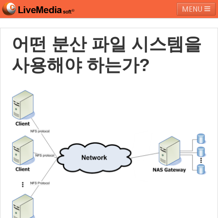
MENU
어떤 분산 파일 시스템을
라이브미디어소프트
제품 및 서비스
블로그
커뮤니티
사용해야 하는가?
페밀리 사이트