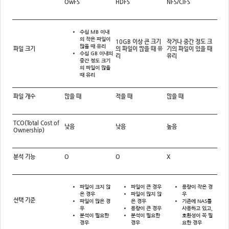
OwFS
HDFS
NFS/CIFS
수십 MB 이내
의 작은 파일이
10GB 이상 큰 크기
작거나 중간 정도 크
많을 때 유리
파일 크기
의 파일이 많을 때 유
기의 파일이 있을 때
수십 GB 이내의
리
유리
중간 정도 크기
의 파일이 많을
때 유리
파일 개수
많을 때
적을 때
많을 때
TCO(Total Cost of
낮음
낮음
높음
Ownership)
분석 기능
O
O
X
파일이 크지 않
파일이 큰 경우
용량이 작은 경
은 경우
파일이 많지 않
우
선택 기준
파일이 많은 경
은 경우
기존에 NAS를
우
용량이 큰 경우
사용하고 있고,
분석이 필요한
분석이 필요한
호환성이 꼭 필
경우
경우
요한 경우