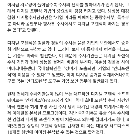
이처럼 자료량이 늘어날수록 수사의 단서를 찾아내기가 쉽지 않다. 그
래서 디지털 포렌식 기법의 중요성이 점점 커지고 있다. 남상봉 대검
찰청 디지털수사담당관은 “기업 비리를 파헤치는 중앙수사부, 특수부
뿐 아니라 공안부나 형사부 수사에서도 디지털 포렌식이 빠지는 경우
는 없다”고 말했다.
디지털 포렌식은 검찰과 경찰의 수사는 물론 기업의 보안에서도 중요
한 개념으로 부상하고 있다. 그러다 보니 이 틈새에서 허점을 파고드
는 기술도 따라서 발전한다. 이 때문에 수사기관들은 디지털 포렌식
수사 기법과 장비 성능을 철저히 비밀에 부친다. 이춘성 경찰청 사이
버테러대응센터 국내협력관은 “장비가 노출되면 기업의 ‘안티포렌
식’에 이용될 수 있다”고 말했다. 이미 디지털 증거를 삭제하거나?복
구를 막는 ‘안티포렌식’ 도구는 기업 보안 업무에 일반화돼 있다.
현재 전세계 수사기관들이 많이 쓰는 대표적인 디지털 포렌식 소프트
웨어로는 ‘엔케이스’(EnCase)가 있다. 역대 최대 포렌식 수사 사건인
미국 엔론사 회계 부정 사건 수사 당시 파기된 대량의 회계자료와 삭
제 이메일을 분석한 프로그램이다. 지난 국가기록물 유출 의혹 수사에
선 검찰의 디지털 포렌식 차량이 처음으로 외부에 알려지기도 했다. 4
억5천만원 상당의 포렌식 장비를 탑재한 이 차는 대용량 하드디스크
10개를 한번에 이미징·분석할 수 있는 것으로 알려졌다.