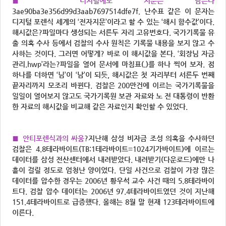
■ 디지털에도 지문은 남는다
3ae90ba3e356d99d3aab7697514dfe7f. 난수표 같은 이 문자는
디지털 포렌식 세계의 ‘전자지문’이라고 할 수 있는 ‘해시 함수값’이다.
해시값은?파일마다 생성되는 서른두 자리 고유번호다. 국가기록물 유
출 의혹 수사 등에서 검찰의 수사 원칙은 기록물 내용을 보지 않고 수
사하는 것이다. 그러면 어떻게? 바로 이 해시값을 본다. ‘회장님 자금
관리.hwp’라는?파일을 열어 문서에 마침표(.)를 하나 찍어 보자. 점
하나를 더하면 ‘님’이 ‘남’이 되듯, 해시값은 첫 자리부터 서른두 번째
끝자리까지 모조리 바뀐다. 검찰은 200만건에 이르는 국가기록물을
일일이 열어보지 않고도 국가기록원 보관 자료와 노 전 대통령이 반환
한 자료의 해시값을 비교해 같은 자료인지 확인할 수 있었다.
■ 안티포렌식과의 싸움
?지난해 삼성 비자금 조성 의혹을 수사하던
검찰은 4.8테라바이트(TB:1테라바이트=1024기가바이트)에 이르는
데이터를 삼성 전산센터에서 내려받았다. 내려받기(다운로드)에만 나
흘이 걸릴 정도로 엄청난 양이었다. 단일 사건으로 검찰이 가장 많은
데이터를 압수한 경우는 2006년 황우석 교수 사건 때의 5.8테라바이
트다. 검찰 압수 데이터는 2006년 97.4테라바이트였던 것이 지난해
151.4테라바이트로 급증했다. 올해는 8월 말 현재 123테라바이트에
이른다.