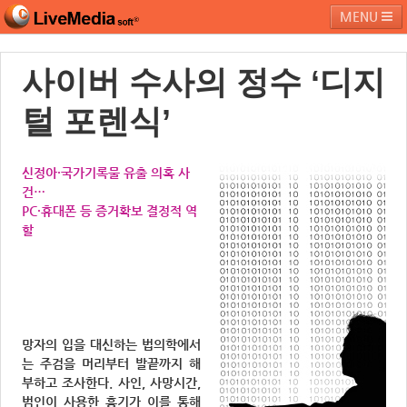
MENU
사이버 수사의 정수 ‘디지
라이브미디어소프트
제품 및 서비스
블로그
커뮤니티
털 포렌식’
페밀리 사이트
신정아·국가기록물 유출 의혹 사
건…
PC·휴대폰 등 증거확보 결정적 역
할
망자의 입을 대신하는 법의학에서
는 주검을 머리부터 발끝까지 해
부하고 조사한다. 사인, 사망시간,
범인이 사용한 흉기가 이를 통해