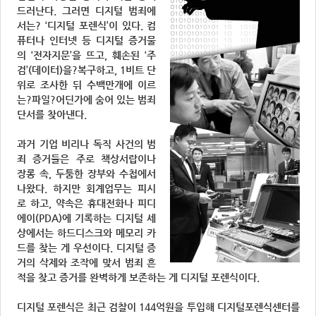
드러난다. 그러면 디지털 범죄에
서는? ‘디지털 포렌식’이 있다. 컴
퓨터나 인터넷 등 디지털 증거물
의 ‘전자지문’을 뜨고, 훼손된 ‘주
검’(데이터)을?복구하고, 1비트 단
위로 조사한 뒤 수백만개에 이르
는?파일?어딘가에 숨어 있는 범죄
단서를 찾아낸다.
과거 기업 비리나 독직 사건의 범
죄 증거들은 주로 책상서랍이나
장롱 속, 두툼한 장부와 수첩에서
나왔다. 하지만 회계업무는 피시
로 하고, 약속은 휴대전화나 피디
에이(PDA)에 기록하는 디지털 세
상에서는 하드디스크와 메모리 카
드를 찾는 게 우선이다. 디지털 증
거의 삭제와 조작에 맞서 범죄 흔
적을 찾고 증거를 완벽하게 보존하는 게 디지털 포렌식이다.
디지털 포렌식은 최근 검찰이 144억원을 투입해 디지털포렌식센터를