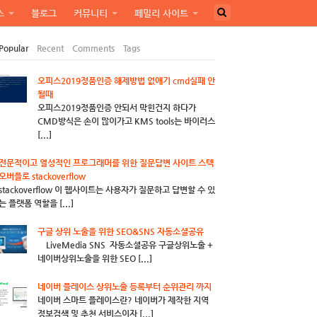
스
블로그
커뮤니티
페밀리 사이트
Popular
Recent
Comments
Tags
오피스2019정품인증 해제방법 없애기 cmd실패 안
될때
오피스2019정품인증 안되서 막힌건지 하다가
CMD방식은 손이 많이가고 KMS tools는 바이러스
[...]
전문적이고 열성적인 프로그래머를 위한 질문답변 사이트 스텍
오버플로 stackoverflow
stackoverflow 이 웹사이트는 사용자가 질문하고 답변할 수 있
는 플랫폼 역할을 [...]
구글 상위 노출을 위한 SEO&SNS 자동소셜공유
LiveMedia SNS 자동소셜공유 구글상위노출 +
네이버상위노출을 위한 SEO [...]
네이버 플레이스 상위노출 등록부터 순위관리 까지
네이버 스마트 플레이스란? 네이버가 제작한 지역
정보검색 및 추천 서비스이자 [...]