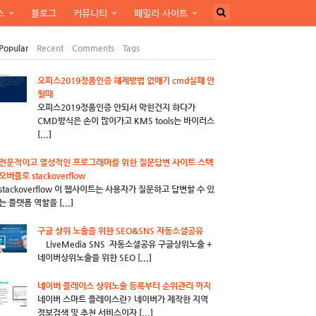
스
블로그
커뮤니티
페밀리 사이트
Popular
Recent
Comments
Tags
오피스2019정품인증 해제방법 없애기 cmd실패 안
될때
오피스2019정품인증 안되서 막힌건지 하다가
CMD방식은 손이 많이가고 KMS tools는 바이러스
[...]
전문적이고 열성적인 프로그래머를 위한 질문답변 사이트 스텍
오버플로 stackoverflow
stackoverflow 이 웹사이트는 사용자가 질문하고 답변할 수 있
는 플랫폼 역할을 [...]
구글 상위 노출을 위한 SEO&SNS 자동소셜공유
LiveMedia SNS 자동소셜공유 구글상위노출 +
네이버상위노출을 위한 SEO [...]
네이버 플레이스 상위노출 등록부터 순위관리 까지
네이버 스마트 플레이스란? 네이버가 제작한 지역
정보검색 및 추천 서비스이자 [...]