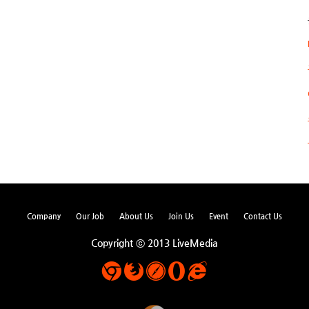
Company
Our Job
About Us
Join Us
Event
Contact Us
Copyright ⓒ 2013 LiveMedia